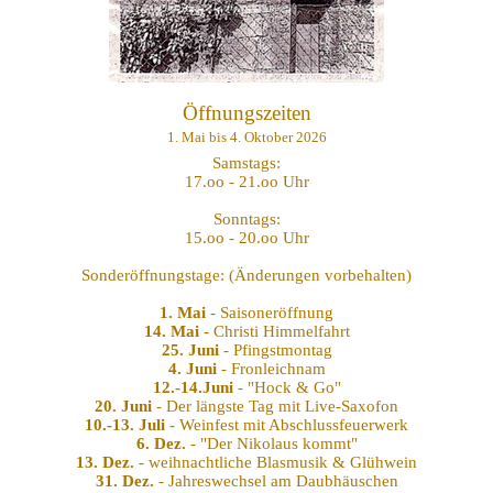
Öffnungszeiten
1. Mai bis 4. Oktober 2026
Samstags:
17.oo - 21.oo Uhr
Sonntags:
15.oo - 20.oo Uhr
Sonderöffnungstage: (Änderungen vorbehalten)
1. Mai
- Saisoneröffnung
14. Mai
- Christi Himmelfahrt
25. Juni
- Pfingstmontag
4. Juni
- Fronleichnam
12.-14.Juni
- "Hock & Go"
20. Juni
- Der längste Tag mit Live-Saxofon
10.-13. Juli
- Weinfest mit Abschlussfeuerwerk
6. Dez.
- "Der Nikolaus kommt"
13. Dez.
- weihnachtliche Blasmusik & Glühwein
31. Dez.
- Jahreswechsel am Daubhäuschen